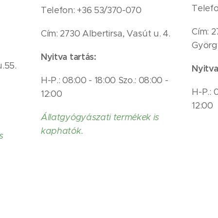
Telefo
Telefon: +36 53/370-070
Cím: 2
Cím: 2730 Albertirsa, Vasút u. 4.
György
Nyitva tartás:
u.55.
Nyitva
H-P.: 08:00 - 18:00 Szo.: 08:00 -
H-P.: 
12:00
12:00
Állatgyógyászati termékek is
kaphatók.
s