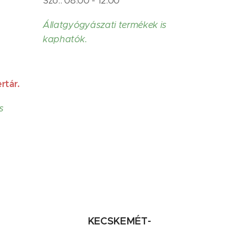
Szo.: 08:00 - 12:00
Állatgyógyászati termékek is
kaphatók.
rtár.
s
KECSKEMÉT-