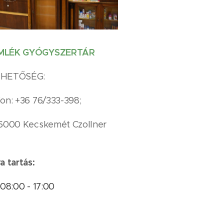
MLÉK GYÓGYSZERTÁR
RHETŐSÉG:
on: +36 76/333-398;
 6000 Kecskemét Czollner
a tartás:
 08:00 - 17:00