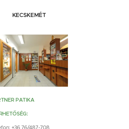
KECSKEMÉT
TNER PATIKA
RHETŐSÉG:
efon: +36 76/487-708