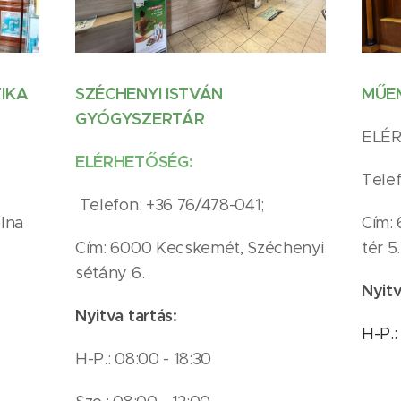
SZÉCHENYI ISTVÁN
IKA
MŰE
GYÓGYSZERTÁR
ELÉ
ELÉRHETŐSÉG:
Telef
Telefon: +36 76/478-041;
lna
Cím:
Cím: 6000 Kecskemét, Széchenyi
tér 5.
sétány 6.
Nyitv
Nyitva tartás:
H-P.:
H-P.: 08:00 - 18:30